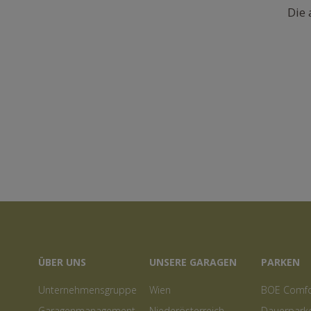
Die 
ÜBER UNS
UNSERE GARAGEN
PARKEN
Unternehmensgruppe
Wien
BOE Comfor
Garagenmanagement
Niederösterreich
Dauerpark