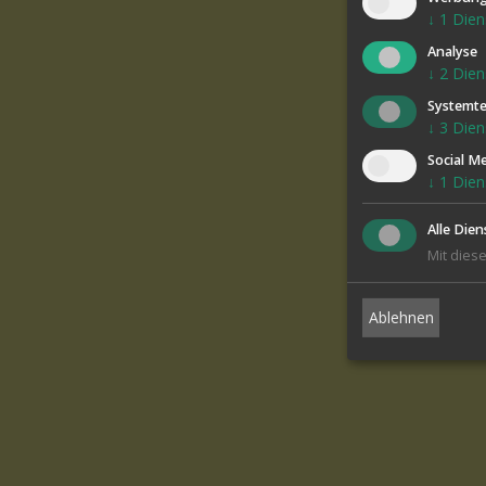
↓
1
Dien
Analyse
↓
2
Dien
Systemte
↓
3
Dien
Social M
↓
1
Dien
Alle Dien
Mit diese
Ablehnen