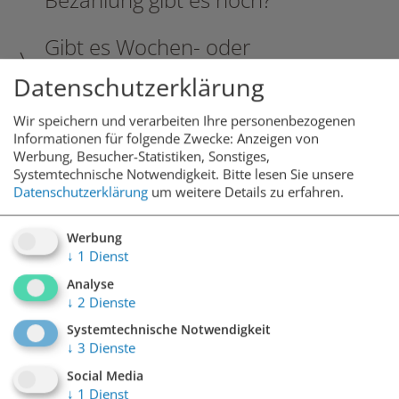
Gibt es Wochen- oder
Monatstickets?
Datenschutzerklärung
Ich habe mein Kurzparkticket
Wir speichern und verarbeiten Ihre personenbezogenen
verloren, was ist zu tun?
Informationen für folgende Zwecke: Anzeigen von
Werbung, Besucher-Statistiken, Sonstiges,
Systemtechnische Notwendigkeit.
Bitte lesen Sie unsere
Datenschutzerklärung
um weitere Details zu erfahren.
Dauerparker
Werbung
Ich möchte einen
↓
1
Dienst
Garagenparkplatz mieten. Wie
Analyse
kann ich einen Dauerparkvertrag
↓
2
Dienste
abschließen?
Systemtechnische Notwendigkeit
↓
3
Dienste
Erhalte ich für meinen
Social Media
↓
1
Dienst