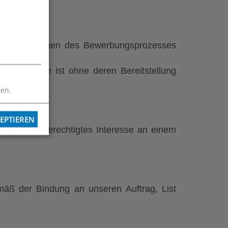
erben. Im Rahmen des Bewerbungsprozesses
sere Website ist ohne deren Bereitstellung
ren.
EPTIEREN
zw. unser berechtigtes Interesse an einem
mäß der Bindung an unseren Auftrag, List