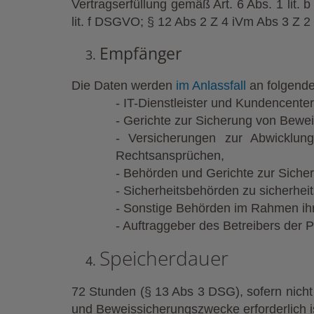
Vertragserfüllung gemäß Art. 6 Abs. 1 lit
lit. f DSGVO; § 12 Abs 2 Z 4 iVm Abs 3 Z 
Empfänger
Die Daten werden
im Anlassfall
an folgende
-
IT-Dienstleister und Kundencente
-
Gerichte zur Sicherung von Beweis
-
Versicherungen zur Abwicklung
Rechtsansprüchen,
-
Behörden und Gerichte zur Siche
-
Sicherheitsbehörden zu sicherheit
-
Sonstige Behörden im Rahmen ih
-
Auftraggeber des Betreibers der Pa
Speicherdauer
72 Stunden (§ 13 Abs 3 DSG), sofern nicht
und Beweissicherungszwecke erforderlich i