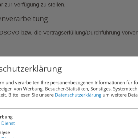
r zur Verfügung zu stellen.
enverarbeitung
. a DSGVO bzw. die Vertragserfüllung/Durchführung vorv
schutzerklärung
 Empfänger verarbeitet: unsere IT-Dienstleister gemäß 
rn und verarbeiten Ihre personenbezogenen Informationen für f
eigen von Werbung, Besucher-Statistiken, Sonstiges, Systemtech
eit.
Bitte lesen Sie unsere
Datenschutzerklärung
um weitere Detai
stiger Gültigkeit
chtlicher Aufbewahrungspflicht
rbung
Dienst
alyse