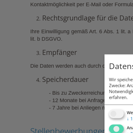
Kontaktmöglichkeit per E-Mail oder Formula
Rechtsgrundlage für die Dat
Ihre Einwilligung gemäß Art. 6 Abs. 1 lit
lit. b DSGVO.
Empfänger
Daten
Die Daten werden auch durch die folgenden
Speicherdauer
Wir speiche
Zwecke: Anz
Notwendigk
-
Bis zu Zweckerreichung
erfahren.
-
12 Monate bei Anfragen mit langfri
-
7 Jahre bei Anliegen mit steuerre
We
↓
1
An
Stellenbewerbungen