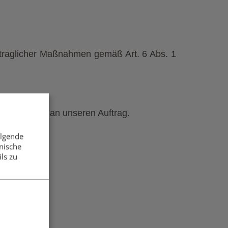
ertraglicher Maßnahmen gemäß Art. 6 Abs. 1
der Bindung an unseren Auftrag.
olgende
nische
ls zu