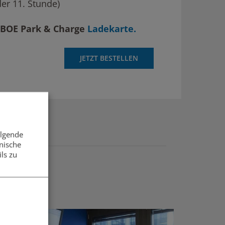
der 11. Stunde)
BOE Park & Charge
Ladekarte
.
JETZT BESTELLEN
olgende
nische
ls zu