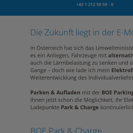
+43 1 212 59 59 - 0
Die Zukunft liegt in der E-Mo
In Österreich hat sich das Umweltminist
es ein Anliegen, Fahrzeuge mit
alternat
auch die Lärmbelastung zu senken und so
Gange – doch wie lade ich mein
Elektro
Weiterentwicklung des Individualverkehrs
Parken & Aufladen
mit der
BOE Parkin
Ihnen jetzt schon die Möglichkeit, Ihr El
Ladepunkte
Park & Charge
kontinuierlic
BOE Park & Charge