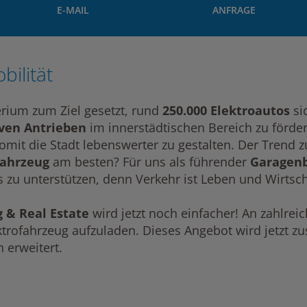
E-MAIL
ANFRAGE
bilität
erium zum Ziel gesetzt, rund
250.000 Elektroautos
sic
iven Antrieben
im innerstädtischen Bereich zu förde
mit die Stadt lebenswerter zu gestalten. Der Trend 
fahrzeug
am besten? Für uns als führender
Garagenb
 zu unterstützen, denn Verkehr ist Leben und Wirtsch
g
& Real Estate
wird jetzt noch einfacher! An zahlrei
ektrofahrzeug aufzuladen. Dieses Angebot wird jetzt z
h erweitert.