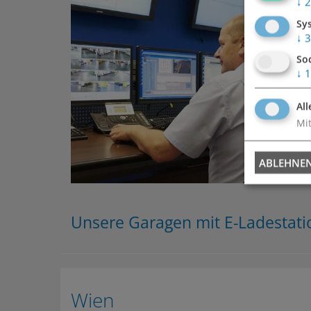
↓
2
Sy
↓
3
So
↓
1
All
Mit
ABLEHNE
Unsere Garagen mit E-Ladestati
Wien