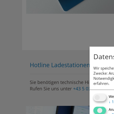
Daten
Hotline Ladestationen
Wir speiche
Zwecke: Anz
Notwendigk
Sie benötigen technische Hilfe?
erfahren.
Rufen Sie uns unter
+43 5 031 351 855
a
We
↓
1
An