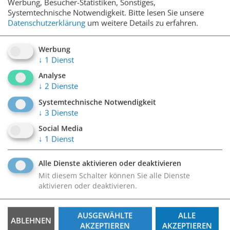
Werbung, Besucher-Statistiken, Sonstiges,
Systemtechnische Notwendigkeit.
Bitte lesen Sie unsere
Datenschutzerklärung
um weitere Details zu erfahren.
Werbung
↓
1
Dienst
Analyse
↓
2
Dienste
Systemtechnische Notwendigkeit
↓
3
Dienste
Social Media
Aktionen
↓
1
Dienst
Hier finden Sie unsere Aktionen und
Alle Dienste aktivieren oder deaktivieren
Vergünstigungen der Parkhäuser und Garagen.
Mit diesem Schalter können Sie alle Dienste
aktivieren oder deaktivieren.
AUSGEWÄHLTE
ALLE
ABLEHNEN
WEITERE INFORMATIONEN
AKZEPTIEREN
AKZEPTIEREN