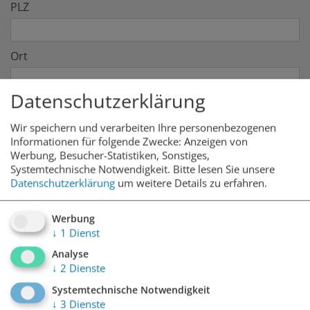
PLZ
Ort
Datenschutzerklärung
Telefon
Wir speichern und verarbeiten Ihre personenbezogenen
Informationen für folgende Zwecke: Anzeigen von
Themen
*
Werbung, Besucher-Statistiken, Sonstiges,
Systemtechnische Notwendigkeit.
Bitte lesen Sie unsere
Datenschutzerklärung
um weitere Details zu erfahren.
Garage
*
Werbung
↓
1
Dienst
Analyse
↓
2
Dienste
ANFRAGE
Systemtechnische Notwendigkeit
↓
3
Dienste
Anmerkung