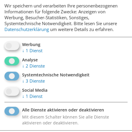
Wir speichern und verarbeiten Ihre personenbezogenen
Informationen für folgende Zwecke: Anzeigen von
Werbung, Besucher-Statistiken, Sonstiges,
6020 Innsbruck,
Systemtechnische Notwendigkeit.
Bitte lesen Sie unsere
Datenschutzerklärung
um weitere Details zu erfahren.
Tourist Center
Werbung
DETAILS
↓
1
Dienst
Analyse
↓
2
Dienste
Systemtechnische Notwendigkeit
6020 Innsbruck,
↓
3
Dienste
SOHO
Social Media
↓
1
Dienst
DETAILS
Alle Dienste aktivieren oder deaktivieren
Mit diesem Schalter können Sie alle Dienste
aktivieren oder deaktivieren.