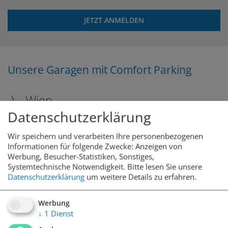
JETZT ANMELDEN
Unsere Garagen mit Comfort Parking
Wien
Datenschutzerklärung
Steiermark
Wir speichern und verarbeiten Ihre personenbezogenen
Informationen für folgende Zwecke: Anzeigen von
Oberösterreich
Werbung, Besucher-Statistiken, Sonstiges,
Systemtechnische Notwendigkeit.
Bitte lesen Sie unsere
Datenschutzerklärung
um weitere Details zu erfahren.
Niederösterreich
Werbung
Tirol
↓
1
Dienst