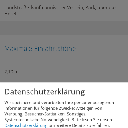
Landstraße, kaufmännischer Verrein, Park, über das
Hotel
Maximale Einfahrtshöhe
2,10 m
Datenschutzerklärung
Wir speichern und verarbeiten Ihre personenbezogenen
In der Nähe
Informationen für folgende Zwecke: Anzeigen von
Werbung, Besucher-Statistiken, Sonstiges,
Systemtechnische Notwendigkeit.
Bitte lesen Sie unsere
Datenschutzerklärung
um weitere Details zu erfahren.