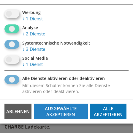
Hotel Park Inn, Landstraße, Palais kaufmännischer
Verein, Hessenplatz
Werbung
↓
1
Dienst
Analyse
↓
2
Dienste
Systemtechnische Notwendigkeit
Service
↓
3
Dienste
Social Media
↓
1
Dienst
Alle Dienste aktivieren oder deaktivieren
Mit diesem Schalter können Sie alle Dienste
aktivieren oder deaktivieren.
14 E-Ladestationen
Typ 2·ac·22 kW
AUSGEWÄHLTE
ALLE
ABLEHNEN
AKZEPTIEREN
AKZEPTIEREN
Bestellen Sie jetzt Ihre
BOE PARK &
CHARGE
Ladekarte
.