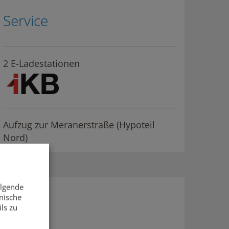
Service
2 E-Ladestationen
Aufzug zur Meranerstraße (Hypoteil
Nord)
olgende
nische
ls zu