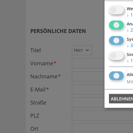
We
↓
1
An
↓
2
PERSÖNLICHE DATEN
Sy
↓
3
Titel
So
↓
1
Vorname
*
All
Nachname
*
Mit
E-Mail
*
ABLEHNE
Straße
PLZ
Ort