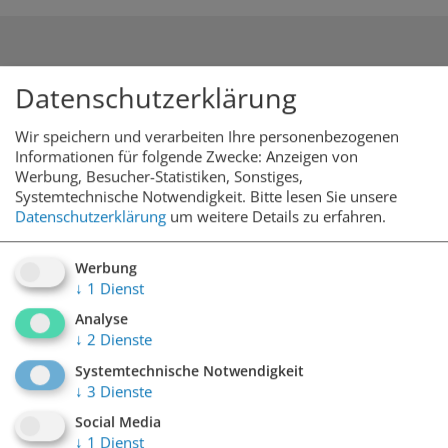
Datenschutzerklärung
Maximale Einfahrtshöhe
Wir speichern und verarbeiten Ihre personenbezogenen
Informationen für folgende Zwecke: Anzeigen von
Werbung, Besucher-Statistiken, Sonstiges,
2,10m
Systemtechnische Notwendigkeit.
Bitte lesen Sie unsere
Datenschutzerklärung
um weitere Details zu erfahren.
Werbung
↓
1
Dienst
In der Nähe
Analyse
↓
2
Dienste
Systemtechnische Notwendigkeit
Markthalle, Altstadt, Finanzamt, Marktplatz, Goldenes
↓
3
Dienste
Dacherl, Stadtturm
Social Media
↓
1
Dienst