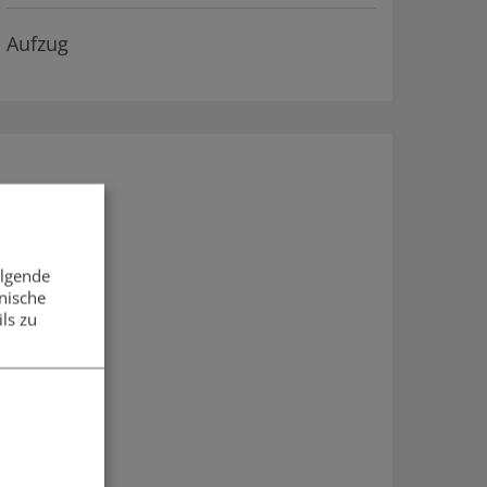
Aufzug
olgende
nische
ls zu