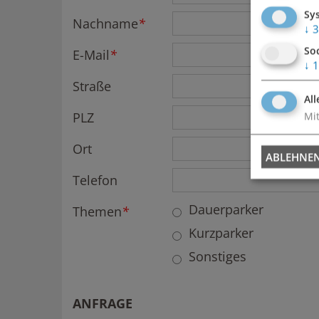
Sy
Nachname
*
↓
3
So
E-Mail
*
↓
1
Straße
All
PLZ
Mit
Ort
ABLEHNE
Telefon
Dauerparker
Themen
*
Kurzparker
Sonstiges
ANFRAGE