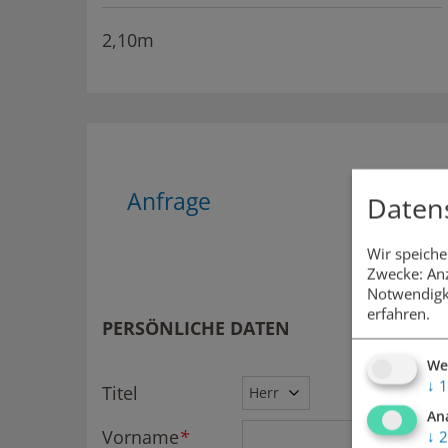
2,10m
Anfrage
Daten
Wir speiche
Zwecke: Anz
Notwendigk
erfahren.
PERSÖNLICHE DATEN
We
↓
1
Titel
An
Vorname
*
↓
2