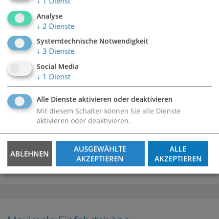
↓
1
Dienst
Analyse
↓
2
Dienste
541 Stellplätze
Systemtechnische Notwendigkeit
↓
3
Dienste
Social Media
↓
1
Dienst
Zugang
Alle Dienste aktivieren oder deaktivieren
Mit diesem Schalter können Sie alle Dienste
aktivieren oder deaktivieren.
Zugänge:
Hermine Jursa Gasse links von Ein-/Ausfahrt
AUSGEWÄHLTE
ALLE
Hermine Jursa Gasse Ecke Maria-Jacobi-Gasse (bei
ABLEHNEN
AKZEPTIEREN
AKZEPTIEREN
Kreisverkehr)