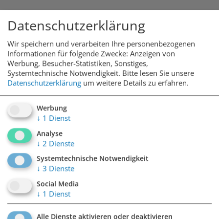
Datenschutzerklärung
Öffnungszeiten
Wir speichern und verarbeiten Ihre personenbezogenen
Informationen für folgende Zwecke: Anzeigen von
Werbung, Besucher-Statistiken, Sonstiges,
Systemtechnische Notwendigkeit.
Bitte lesen Sie unsere
durchgehend geöffnet
Datenschutzerklärung
um weitere Details zu erfahren.
Werbung
↓
1
Dienst
Anzahl der Stellplätze
Analyse
↓
2
Dienste
Systemtechnische Notwendigkeit
450 Stellplätze
↓
3
Dienste
Social Media
↓
1
Dienst
Zugang
Alle Dienste aktivieren oder deaktivieren