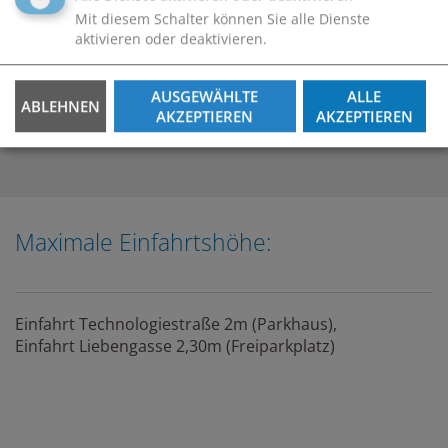
Mit diesem Schalter können Sie alle Dienste
aktivieren oder deaktivieren.
Zugänge:
AUSGEWÄHLTE
ALLE
Technologiestraße/Morathgasse
ABLEHNEN
AKZEPTIEREN
AKZEPTIEREN
Liebengasse
Maximale Einfahrtshöhe:
Einfahrt Technologiestraße 2m (Parkhaus),
Einfahrt Liebengasse 2,30m (Freiparkplatz)