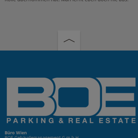
Büro Wien
BOE Gebäudemanagement G.m.b.H.