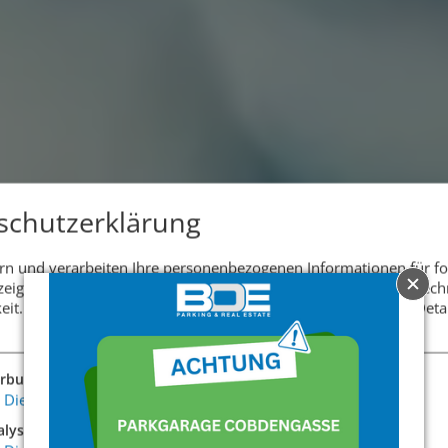
schutzerklärung
rn und verarbeiten Ihre personenbezogenen Informationen für f
eigen von Werbung, Besucher-Statistiken, Sonstiges, Systemtech
eit.
Bitte lesen Sie unsere
Datenschutzerklärung
um weitere Detai
rbung
Dienst
alyse