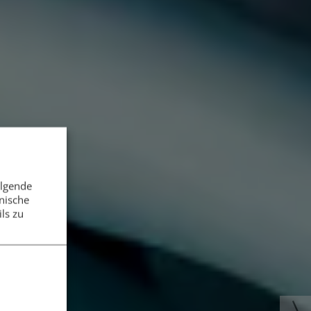
olgende
nische
ls zu