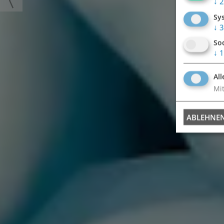
↓
2
Sy
↓
3
So
↓
1
All
Mit
ABLEHNE