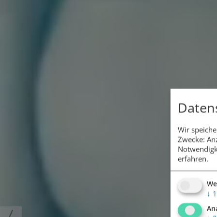
Daten
Wir speiche
Zwecke: Anz
Notwendigk
erfahren.
We
↓
1
An