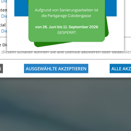
Dienste
stemtechnische Notwendigkeit
Dienste
cial Media
Dienst
e Dienste aktivieren oder deaktivieren
 diesem Schalter können Sie alle Dienste aktivieren oder deaktivie
N
AUSGEWÄHLTE AKZEPTIEREN
ALLE AKZ